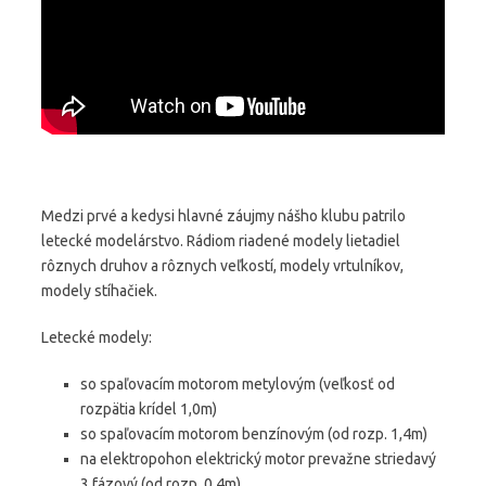
Medzi prvé a kedysi hlavné záujmy nášho klubu patrilo
letecké modelárstvo. Rádiom riadené modely lietadiel
rôznych druhov a rôznych veľkostí, modely vrtulníkov,
modely stíhačiek.
Letecké modely:
so spaľovacím motorom metylovým (veľkosť od
rozpätia krídel 1,0m)
so spaľovacím motorom benzínovým (od rozp. 1,4m)
na elektropohon elektrický motor prevažne striedavý
3 fázový (od rozp. 0,4m)