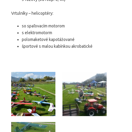
Vrtulníky – helicoptéry:
so spaľovacím motorom
s elektromotorm
polomaketové kapotážované
športové s malou kabínkou akrobatické