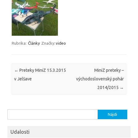
Rubrika:
Články
Značky:
video
Navigácia článkami
←
Preteky MiniZ 15.3.2015
MiniZ preteky –
v Jelšave
východoslovenský pohár
2014/2015
→
Hľadať:
Udalosti