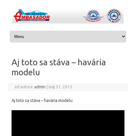
Preskočiť na obsah
Aj toto sa stáva – havária
modelu
od autora:
admin
|
máj 31, 2015
Aj toto sa stáva – havária modelu