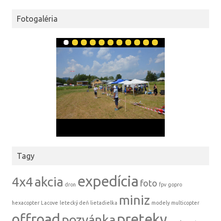
Fotogaléria
Tagy
expedícia
4x4
akcia
foto
dron
fpv
gopro
miniz
hexacopter
Lacove
letecký deň
lietadielka
modely
multicopter
offroad
preteky
pozvánka