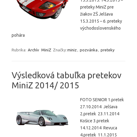
preteky MiniZ pre
žiakov ZŠ Jelšava
15.3.2015 – 6. preteky
východoslovenského
pohára
Rubrika:
Archív
MiniZ
Značky:
miniz
,
pozvánka
,
preteky
Výsledková tabuľka pretekov
MiniZ 2014/ 2015
FOTO SENIOR 1.pretek
27.10.2014 Jelšava
2.pretek 23.11.2014
Košice 3.pretek
14.12.2014 Revuca
4.pretek 11.1.2015