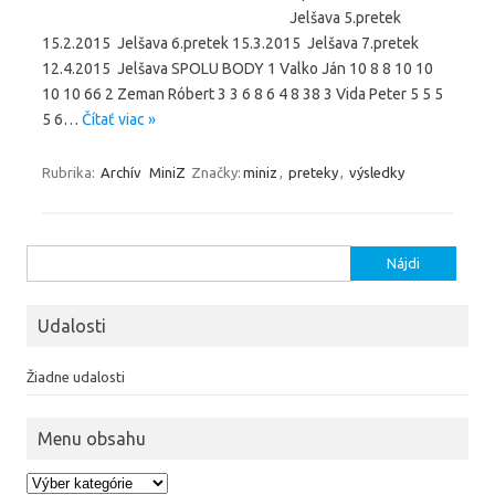
Jelšava 5.pretek
15.2.2015 Jelšava 6.pretek 15.3.2015 Jelšava 7.pretek
12.4.2015 Jelšava SPOLU BODY 1 Valko Ján 10 8 8 10 10
10 10 66 2 Zeman Róbert 3 3 6 8 6 4 8 38 3 Vida Peter 5 5 5
5 6…
Čítať viac »
Rubrika:
Archív
MiniZ
Značky:
miniz
,
preteky
,
výsledky
Hľadať:
Udalosti
Žiadne udalosti
Menu obsahu
Menu obsahu