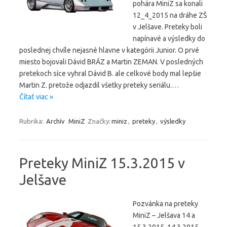
pohára MiniZ sa konali
12_4_2015 na dráhe ZŠ
v Jelšave. Preteky boli
napínavé a výsledky do
poslednej chvíle nejasné hlavne v kategórii Junior. O prvé
miesto bojovali Dávid BRÁZ a Martin ZEMAN. V posledných
pretekoch síce vyhral Dávid B. ale celkové body mal lepšie
Martin Z. pretože odjazdil všetky preteky seriálu.…
Čítať viac »
Rubrika:
Archív
MiniZ
Značky:
miniz
,
preteky
,
výsledky
Preteky MiniZ 15.3.2015 v
Jelšave
Pozvánka na preteky
MiniZ – Jelšava 14 a
15.3.2015. 14.3.2015 –