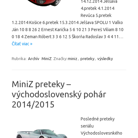
14.12.2014 Jelšava
4.pretek 4.1.2014
Revúca 5.pretek
1.2.2014 Košice 6.pretek 15.3.2014 Jelšava SPOLU 1 Valko
Ján 10 8 8 26 2 Ernest Karička 5 6 10 21 3 Pereš Viliam 8 10
0 18 4 Zeman Róbert 3 3 6 12 5 Škorňa Radoslav 3 4 4 11…
Čítať viac »
Rubrika:
Archív
MiniZ
Značky:
miniz
,
preteky
,
výsledky
MiniZ preteky –
východoslovenský pohár
2014/2015
Posledné preteky
seriálu
Východoslovesnkého