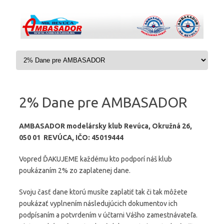
Preskočiť na obsah
2% Dane pre AMBASADOR
AMBASADOR modelársky klub Revúca, Okružná 26,
050 01 REVÚCA, IČO: 45019444
Vopred ĎAKUJEME každému kto podporí náš klub
poukázaním 2% zo zaplatenej dane.
Svoju časť dane ktorú musíte zaplatiť tak či tak môžete
poukázať vyplnením následujúcich dokumentov ich
podpísaním a potvrdením v účtarni Vášho zamestnávateľa.