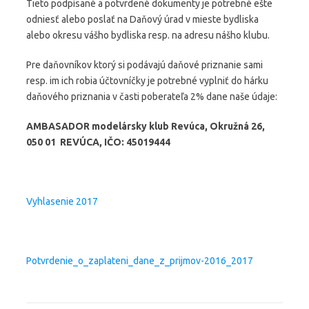
Tieto podpísané a potvrdené dokumenty je potrebné ešte
odniesť alebo poslať na Daňový úrad v mieste bydliska
alebo okresu vášho bydliska resp. na adresu nášho klubu.
Pre daňovníkov ktorý si podávajú daňové priznanie sami
resp. im ich robia účtovníčky je potrebné vyplniť do hárku
daňového priznania v časti poberateľa 2% dane naše údaje:
AMBASADOR modelársky klub Revúca, Okružná 26,
050 01 REVÚCA, IČO: 45019444
Vyhlasenie 2017
Potvrdenie_o_zaplateni_dane_z_prijmov-2016_2017