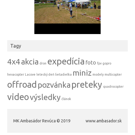
Tagy
expedícia
4x4
akcia
foto
dron
fpv
gopro
miniz
hexacopter
Lacove
letecký deň
lietadielka
modely
multicopter
offroad
preteky
pozvánka
quadrocopter
video
výsledky
článok
MK Ambasádor Revúca © 2019
www.ambasador.sk