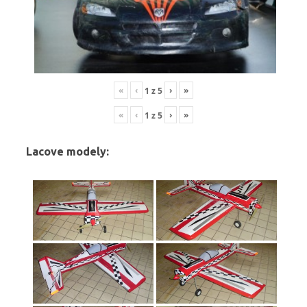
«
‹
›
»
1
z
5
«
‹
›
»
1
z
5
Lacove modely: