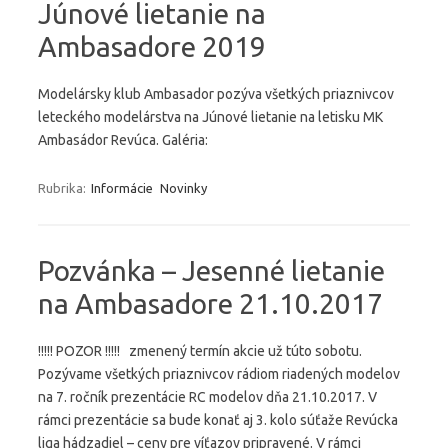
Júnové lietanie na
Ambasadore 2019
Modelársky klub Ambasador pozýva všetkých priaznivcov
leteckého modelárstva na Júnové lietanie na letisku MK
Ambasádor Revúca. Galéria:
Rubrika:
Informácie
Novinky
Pozvánka – Jesenné lietanie
na Ambasadore 21.10.2017
!!!!! POZOR !!!!! zmenený termín akcie už túto sobotu.
Pozývame všetkých priaznivcov rádiom riadených modelov
na 7. ročník prezentácie RC modelov dňa 21.10.2017. V
rámci prezentácie sa bude konať aj 3. kolo súťaže Revúcka
liga hádzadiel – ceny pre víťazov pripravené. V rámci