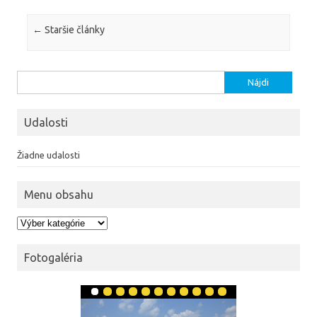
Navigácia článkami
←
Staršie články
Hľadať:
Udalosti
Žiadne udalosti
Menu obsahu
Menu obsahu
Fotogaléria