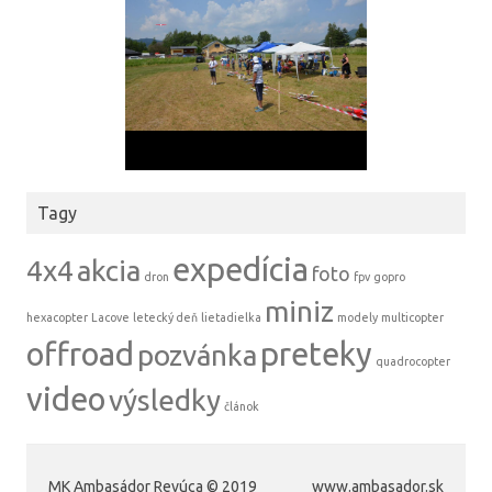
Tagy
expedícia
4x4
akcia
foto
dron
fpv
gopro
miniz
hexacopter
Lacove
letecký deň
lietadielka
modely
multicopter
offroad
preteky
pozvánka
quadrocopter
video
výsledky
článok
MK Ambasádor Revúca © 2019
www.ambasador.sk